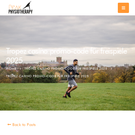
Tropez casino promo-code für freispiele
2025
HOME
TROPEZ CASINO PROMO-CODE FÜR FREISPIELE 2025
TROPEZ CASINO PROMO-CODE FÜR FREISPIELE 2025
Back to Posts