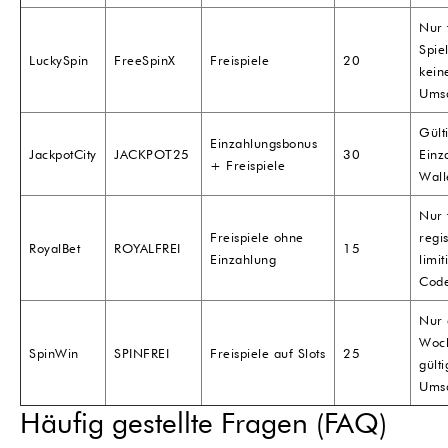
Nur 
Spie
LuckySpin
FreeSpinX
Freispiele
20
kein
Umsa
Gült
Einzahlungsbonus
JackpotCity
JACKPOT25
30
Einz
+ Freispiele
Wall
Nur 
Freispiele ohne
regis
RoyalBet
ROYALFREI
15
Einzahlung
limi
Cod
Nur 
Woc
SpinWin
SPINFREI
Freispiele auf Slots
25
gülti
Umsa
Häufig gestellte Fragen (FAQ)