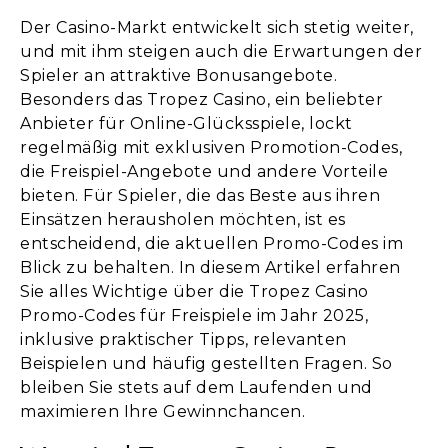
Der Casino-Markt entwickelt sich stetig weiter,
und mit ihm steigen auch die Erwartungen der
Spieler an attraktive Bonusangebote.
Besonders das Tropez Casino, ein beliebter
Anbieter für Online-Glücksspiele, lockt
regelmäßig mit exklusiven Promotion-Codes,
die Freispiel-Angebote und andere Vorteile
bieten. Für Spieler, die das Beste aus ihren
Einsätzen herausholen möchten, ist es
entscheidend, die aktuellen Promo-Codes im
Blick zu behalten. In diesem Artikel erfahren
Sie alles Wichtige über die Tropez Casino
Promo-Codes für Freispiele im Jahr 2025,
inklusive praktischer Tipps, relevanten
Beispielen und häufig gestellten Fragen. So
bleiben Sie stets auf dem Laufenden und
maximieren Ihre Gewinnchancen.