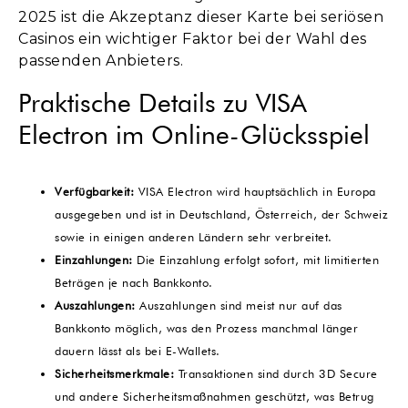
2025 ist die Akzeptanz dieser Karte bei seriösen
Casinos ein wichtiger Faktor bei der Wahl des
passenden Anbieters.
Praktische Details zu VISA
Electron im Online-Glücksspiel
Verfügbarkeit:
VISA Electron wird hauptsächlich in Europa
ausgegeben und ist in Deutschland, Österreich, der Schweiz
sowie in einigen anderen Ländern sehr verbreitet.
Einzahlungen:
Die Einzahlung erfolgt sofort, mit limitierten
Beträgen je nach Bankkonto.
Auszahlungen:
Auszahlungen sind meist nur auf das
Bankkonto möglich, was den Prozess manchmal länger
dauern lässt als bei E-Wallets.
Sicherheitsmerkmale:
Transaktionen sind durch 3D Secure
und andere Sicherheitsmaßnahmen geschützt, was Betrug