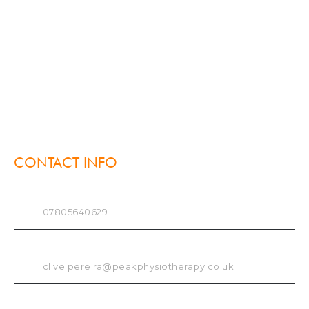
Home
TEAM
Expertise
PRICING
Contact Us
CONTACT INFO
PHONE
07805640629
EMAIL
clive.pereira@peakphysiotherapy.co.uk
ADDRESS