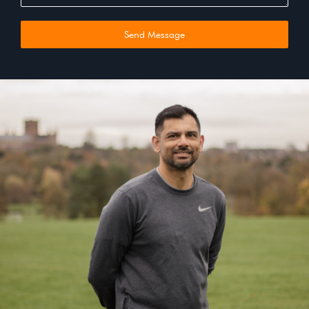
Send Message