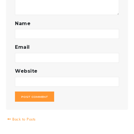
Name
Email
Website
Back to Posts