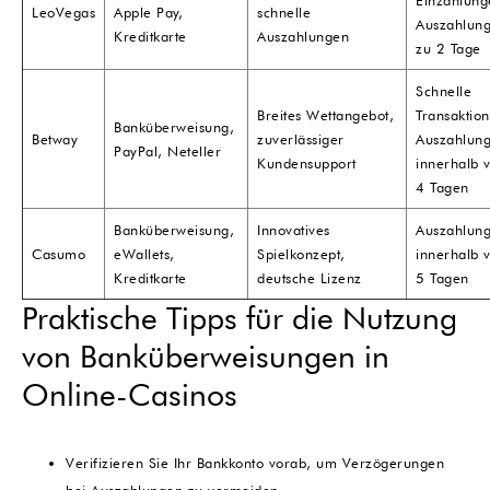
LeoVegas
Apple Pay,
schnelle
Auszahlung
Kreditkarte
Auszahlungen
zu 2 Tage
Schnelle
Breites Wettangebot,
Transaktio
Banküberweisung,
Betway
zuverlässiger
Auszahlun
PayPal, Neteller
Kundensupport
innerhalb 
4 Tagen
Banküberweisung,
Innovatives
Auszahlun
Casumo
eWallets,
Spielkonzept,
innerhalb 
Kreditkarte
deutsche Lizenz
5 Tagen
Praktische Tipps für die Nutzung
von Banküberweisungen in
Online-Casinos
Verifizieren Sie Ihr Bankkonto vorab, um Verzögerungen
bei Auszahlungen zu vermeiden.