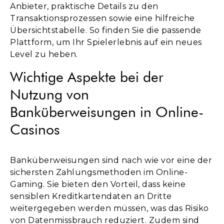
Anbieter, praktische Details zu den
Transaktionsprozessen sowie eine hilfreiche
Übersichtstabelle. So finden Sie die passende
Plattform, um Ihr Spielerlebnis auf ein neues
Level zu heben.
Wichtige Aspekte bei der
Nutzung von
Banküberweisungen in Online-
Casinos
Banküberweisungen sind nach wie vor eine der
sichersten Zahlungsmethoden im Online-
Gaming. Sie bieten den Vorteil, dass keine
sensiblen Kreditkartendaten an Dritte
weitergegeben werden müssen, was das Risiko
von Datenmissbrauch reduziert. Zudem sind