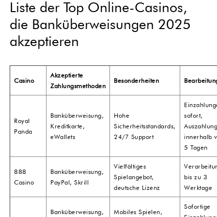
Liste der Top Online-Casinos,
die Banküberweisungen 2025
akzeptieren
Akzeptierte
Casino
Besonderheiten
Bearbeitun
Zahlungsmethoden
Einzahlung
Banküberweisung,
Hohe
sofort,
Royal
Kreditkarte,
Sicherheitsstandards,
Auszahlun
Panda
eWallets
24/7 Support
innerhalb 
5 Tagen
Vielfältiges
Verarbeitu
888
Banküberweisung,
Spielangebot,
bis zu 3
Casino
PayPal, Skrill
deutsche Lizenz
Werktage
Sofortige
Banküberweisung,
Mobiles Spielen,
Einzahlung