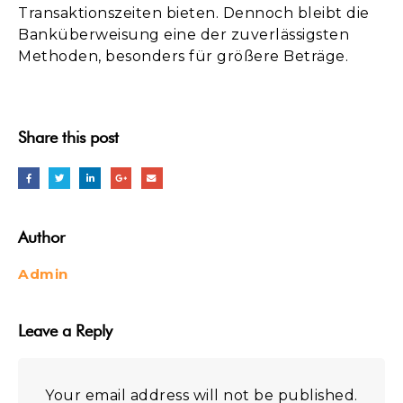
Transaktionszeiten bieten. Dennoch bleibt die
Banküberweisung eine der zuverlässigsten
Methoden, besonders für größere Beträge.
Share this post
Author
Admin
Leave a Reply
Your email address will not be published.