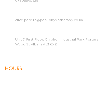
07805640629
EMAIL
clive.pereira@peakphysiotherapy.co.uk
ADDRESS
Unit 7, First Floor, Gryphon Industrial Park Porters
Wood St Albans AL3 6XZ
(in the same unit as One Athlete Fitness St Albans)
HOURS
Monday: 7 am – 11 am
Tuesday: 4 pm – 8 pm
Thursday: 4 pm – 8 pm