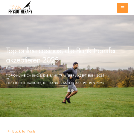
Top online casinos, die Bank transfer
akzeptieren 2025
HOME
TOP ONLINE CASINOS, DIE BANK TRANSFER AKZEPTIEREN 2025
TOP ONLINE CASINOS, DIE BANK TRANSFER AKZEPTIEREN 2025
Back to Posts