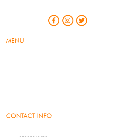
MENU
Home
TEAM
Expertise
PRICING
Contact Us
CONTACT INFO
PHONE