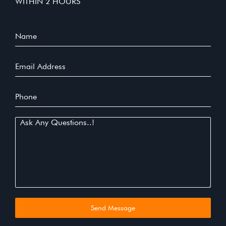
WITHIN 2 HOURS
Send Message