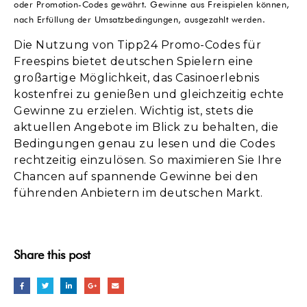
oder Promotion-Codes gewährt. Gewinne aus Freispielen können,
nach Erfüllung der Umsatzbedingungen, ausgezahlt werden.
Die Nutzung von Tipp24 Promo-Codes für
Freespins bietet deutschen Spielern eine
großartige Möglichkeit, das Casinoerlebnis
kostenfrei zu genießen und gleichzeitig echte
Gewinne zu erzielen. Wichtig ist, stets die
aktuellen Angebote im Blick zu behalten, die
Bedingungen genau zu lesen und die Codes
rechtzeitig einzulösen. So maximieren Sie Ihre
Chancen auf spannende Gewinne bei den
führenden Anbietern im deutschen Markt.
Share this post