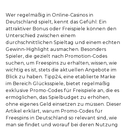
Wer regelmäßig in Online-Casinos in
Deutschland spielt, kennt das Gefühl: Ein
attraktiver Bonus oder Freispiele können den
Unterschied zwischen einem
durchschnittlichen Spieltag und einem echten
Gewinn-Highlight ausmachen. Besonders
Spieler, die gezielt nach Promotion-Codes
suchen, um Freespins zu erhalten, wissen, wie
wichtig es ist, stets die aktuellen Angebote im
Blick zu haben. Tipp24, eine etablierte Marke
im Bereich Glücksspiele, bietet regelmäßig
exklusive Promo-Codes für Freispiele an, die es
ermöglichen, das Spielbudget zu erhöhen,
ohne eigenes Geld einsetzen zu müssen. Dieser
Artikel erklärt, warum Promo-Codes für
Freespins in Deutschland so relevant sind, wie
man sie findet und worauf bei deren Nutzung