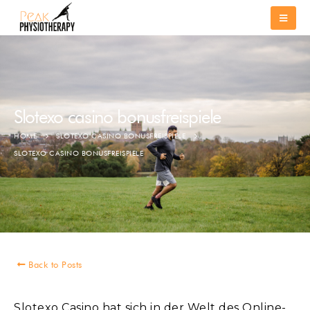
Slotexo casino bonusfreispiele
HOME
SLOTEXO CASINO BONUSFREISPIELE
SLOTEXO CASINO BONUSFREISPIELE
Back to Posts
Slotexo Casino hat sich in der Welt des Online-