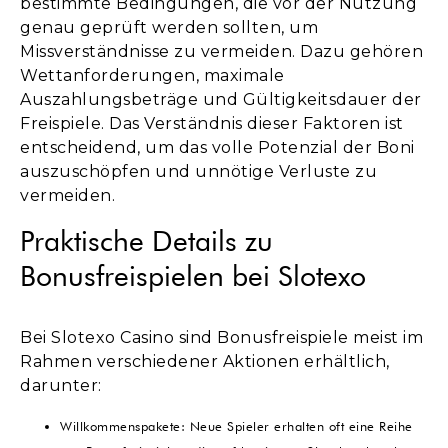
bestimmte Bedingungen, die vor der Nutzung
genau geprüft werden sollten, um
Missverständnisse zu vermeiden. Dazu gehören
Wettanforderungen, maximale
Auszahlungsbeträge und Gültigkeitsdauer der
Freispiele. Das Verständnis dieser Faktoren ist
entscheidend, um das volle Potenzial der Boni
auszuschöpfen und unnötige Verluste zu
vermeiden.
Praktische Details zu
Bonusfreispielen bei Slotexo
Bei Slotexo Casino sind Bonusfreispiele meist im
Rahmen verschiedener Aktionen erhältlich,
darunter:
Willkommenspakete: Neue Spieler erhalten oft eine Reihe