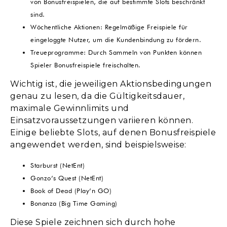
von Bonusfreispielen, die auf bestimmte Slots beschränkt
sind.
Wöchentliche Aktionen: Regelmäßige Freispiele für
eingeloggte Nutzer, um die Kundenbindung zu fördern.
Treueprogramme: Durch Sammeln von Punkten können
Spieler Bonusfreispiele freischalten.
Wichtig ist, die jeweiligen Aktionsbedingungen
genau zu lesen, da die Gültigkeitsdauer,
maximale Gewinnlimits und
Einsatzvoraussetzungen variieren können.
Einige beliebte Slots, auf denen Bonusfreispiele
angewendet werden, sind beispielsweise:
Starburst (NetEnt)
Gonzo’s Quest (NetEnt)
Book of Dead (Play’n GO)
Bonanza (Big Time Gaming)
Diese Spiele zeichnen sich durch hohe