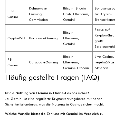
Kahnawake
Bitcoin, Bitcoin
Bonusangebo
mBit
Gaming
Cash, Ethereum,
für Krypto-
Casino
Commission
Gemini
Transaktione
Fokus auf
Bitcoin,
Kryptowähru
CryptoWild
Kuracao eGaming
Ethereum,
große
Gemini
Spielauswahl
Bitcoin,
Live-Casino,
7Bit
Curacao eGaming
Ethereum,
regelmäßige
Casino
Gemini, Litecoin
Aktionen
Häufig gestellte Fragen (FAQ)
Ist die Nutzung von Gemini in Online-Casinos sicher?
Ja, Gemini ist eine regulierte Kryptowährungsbörse mit hohen
Sicherheitsstandards, was die Nutzung in Casinos sicher macht.
Welche Vorteile bietet die Zahlung mit Gemini im Vergleich zu