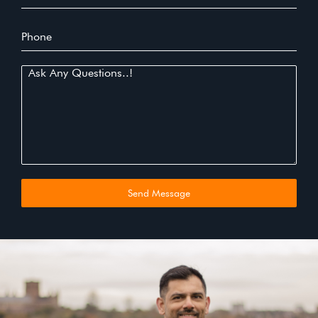
Send Message