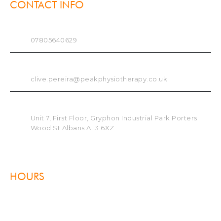
CONTACT INFO
PHONE
07805640629
EMAIL
clive.pereira@peakphysiotherapy.co.uk
ADDRESS
Unit 7, First Floor, Gryphon Industrial Park Porters
Wood St Albans AL3 6XZ
(in the same unit as One Athlete Fitness St Albans)
HOURS
Monday: 7 am – 11 am