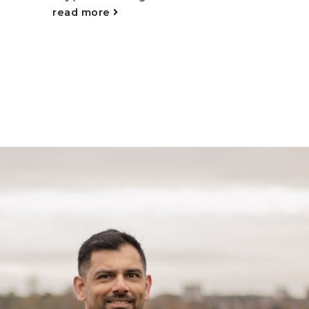
read mor