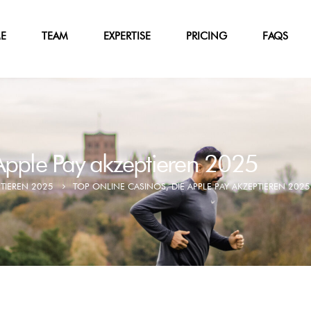
E
TEAM
EXPERTISE
PRICING
FAQS
 Apple Pay akzeptieren 2025
PTIEREN 2025
TOP ONLINE CASINOS, DIE APPLE PAY AKZEPTIEREN 2025