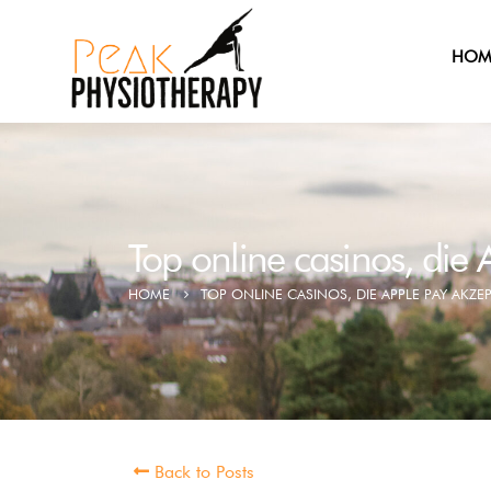
HOM
Top online casinos, die
HOME
TOP ONLINE CASINOS, DIE APPLE PAY AKZE
Back to Posts