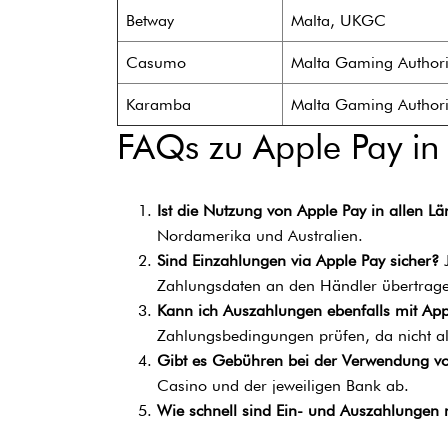
Betway
Malta, UKGC
Casumo
Malta Gaming Authori
Karamba
Malta Gaming Authori
FAQs zu Apple Pay in
Ist die Nutzung von Apple Pay in allen L
Nordamerika und Australien.
Sind Einzahlungen via Apple Pay sicher?
J
Zahlungsdaten an den Händler übertrag
Kann ich Auszahlungen ebenfalls mit Ap
Zahlungsbedingungen prüfen, da nicht al
Gibt es Gebühren bei der Verwendung v
Casino und der jeweiligen Bank ab.
Wie schnell sind Ein- und Auszahlungen 