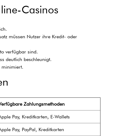
nline-Casinos
ich.
satz müssen Nutzer ihre Kredit- oder
to verfügbar sind.
 deutlich beschleunigt.
 minimiert.
en
Verfügbare Zahlungsmethoden
Apple Pay, Kreditkarten, E-Wallets
Apple Pay, PayPal, Kreditkarten