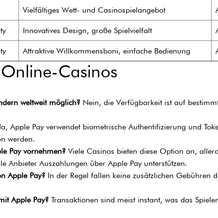
Vielfältiges Wett- und Casinospielangebot
ty
Innovatives Design, große Spielvielfalt
ty
Attraktive Willkommensboni, einfache Bedienung
 Online-Casinos
ändern weltweit möglich?
Nein, die Verfügbarkeit ist auf bestimm
a, Apple Pay verwendet biometrische Authentifizierung und Tok
en werden.
ple Pay vornehmen?
Viele Casinos bieten diese Option an, allerd
le Anbieter Auszahlungen über Apple Pay unterstützen.
on Apple Pay?
In der Regel fallen keine zusätzlichen Gebühren 
mit Apple Pay?
Transaktionen sind meist instant, was das Spiel