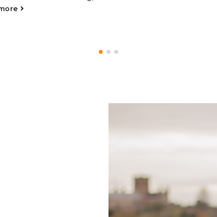
read more
WITHIN 2 HOURS