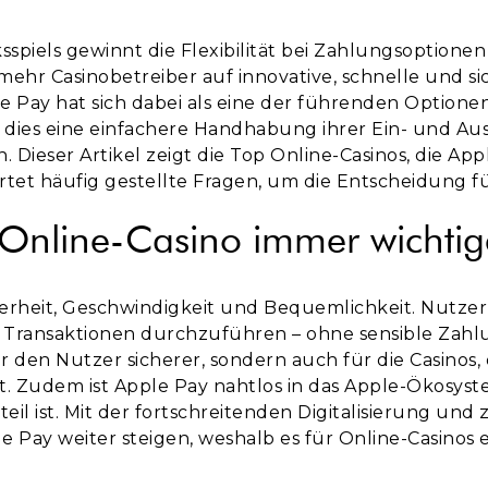
ksspiels gewinnt die Flexibilität bei Zahlungsopti
mehr Casinobetreiber auf innovative, schnelle und 
 Pay hat sich dabei als eine der führenden Optionen 
et dies eine einfachere Handhabung ihrer Ein- und A
. Dieser Artikel zeigt die Top Online-Casinos, die App
tet häufig gestellte Fragen, um die Entscheidung fü
Online-Casino immer wichtig
erheit, Geschwindigkeit und Bequemlichkeit. Nutzer
Transaktionen durchzuführen – ohne sensible Zahlu
r den Nutzer sicherer, sondern auch für die Casinos, 
Zudem ist Apple Pay nahtlos in das Apple-Ökosystem
teil ist. Mit der fortschreitenden Digitalisierung 
 Pay weiter steigen, weshalb es für Online-Casinos 