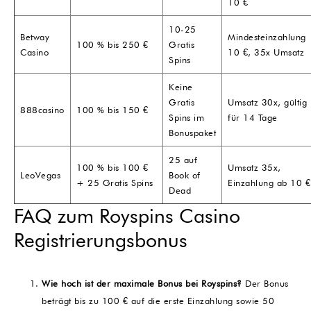
10 €
10-25
Betway
Mindesteinzahlung
100 % bis 250 €
Gratis
Casino
10 €, 35x Umsatz
Spins
Keine
Gratis
Umsatz 30x, gültig
888casino
100 % bis 150 €
Spins im
für 14 Tage
Bonuspaket
25 auf
100 % bis 100 €
Umsatz 35x,
LeoVegas
Book of
+ 25 Gratis Spins
Einzahlung ab 10 €
Dead
FAQ zum Royspins Casino
Registrierungsbonus
Wie hoch ist der maximale Bonus bei Royspins?
Der Bonus
beträgt bis zu 100 € auf die erste Einzahlung sowie 50