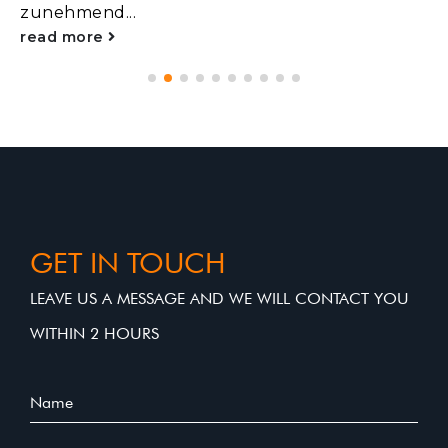
zunehmend...
read more
GET IN TOUCH
LEAVE US A MESSAGE AND WE WILL CONTACT YOU
WITHIN 2 HOURS