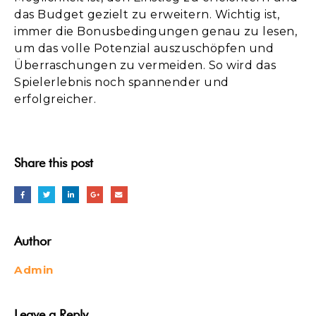
das Budget gezielt zu erweitern. Wichtig ist,
immer die Bonusbedingungen genau zu lesen,
um das volle Potenzial auszuschöpfen und
Überraschungen zu vermeiden. So wird das
Spielerlebnis noch spannender und
erfolgreicher.
Share this post
Author
Admin
Leave a Reply