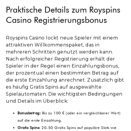
Praktische Details zum Royspins
Casino Registrierungsbonus
Royspins Casino lockt neue Spieler mit einem
attraktiven Willkommenspaket, das in
mehreren Schritten genutzt werden kann.
Nach erfolgreicher Registrierung erhält der
Spieler in der Regel einen Einzahlungsbonus,
der prozentual einen bestimmten Betrag auf
die erste Einzahlung anrechnet. Zusätzlich gibt
es häufig Gratis Spins auf ausgewählte
Spielautomaten. Die wichtigsten Bedingungen
und Details im Überblick:
Bonusbetrag:
Bis zu 100 € (oder ein vergleichbarer Wert)
auf die erste Einzahlung.
Gratis Spins:
20-50 Gratis Spins auf populäre Slots wie