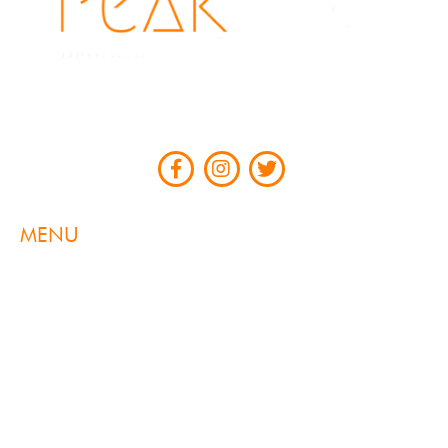
MENU
Home
TEAM
Expertise
PRICING
Contact Us