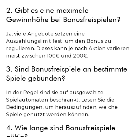
2. Gibt es eine maximale
Gewinnhöhe bei Bonusfreispielen?
Ja, viele Angebote setzen eine
Auszahlungslimit fest, um den Bonus zu
regulieren. Dieses kann je nach Aktion variieren,
meist zwischen 100€ und 200€.
3. Sind Bonusfreispiele an bestimmte
Spiele gebunden?
In der Regel sind sie auf ausgewählte
Spielautomaten beschränkt. Lesen Sie die
Bedingungen, um herauszufinden, welche
Spiele genutzt werden können.
4. Wie lange sind Bonusfreispiele
gültig?