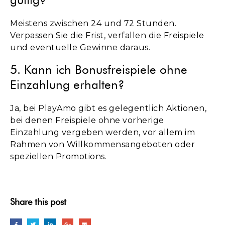
Meistens zwischen 24 und 72 Stunden.
Verpassen Sie die Frist, verfallen die Freispiele
und eventuelle Gewinne daraus.
5. Kann ich Bonusfreispiele ohne
Einzahlung erhalten?
Ja, bei PlayAmo gibt es gelegentlich Aktionen,
bei denen Freispiele ohne vorherige
Einzahlung vergeben werden, vor allem im
Rahmen von Willkommensangeboten oder
speziellen Promotions.
Share this post