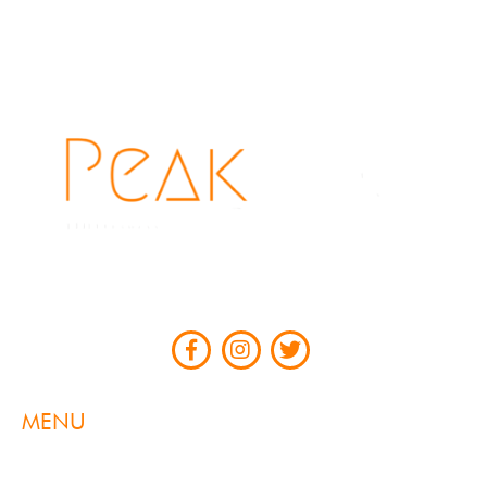
MENU
Home