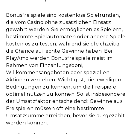
Bonusfreispiele sind kostenlose Spielrunden,
die vom Casino ohne zusätzlichen Einsatz
gewährt werden. Sie ermöglichen es Spielern,
bestimmte Spielautomaten oder andere Spiele
kostenlos zu testen, während sie gleichzeitig
die Chance auf echte Gewinne haben. Bei
PlayAmo werden Bonusfreispiele meist im
Rahmen von Einzahlungsboni,
Willkommensangeboten oder speziellen
Aktionen vergeben. Wichtig ist, die jeweiligen
Bedingungen zu kennen, um die Freispiele
optimal nutzen zu können. So ist insbesondere
der Umsatzfaktor entscheidend: Gewinne aus
Freispielen müssen oft eine bestimmte
Umsatzsumme erreichen, bevor sie ausgezahlt
werden können.