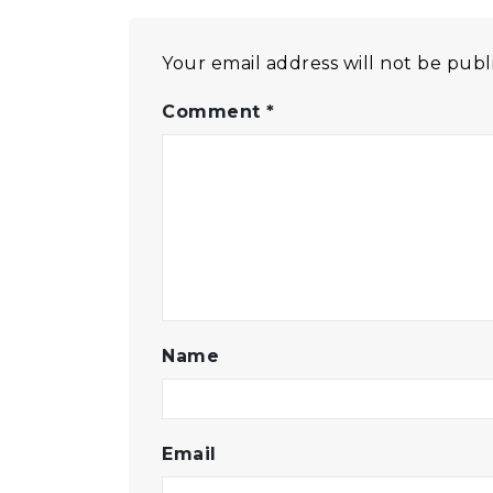
Your email address will not be publ
Comment
*
Name
Email