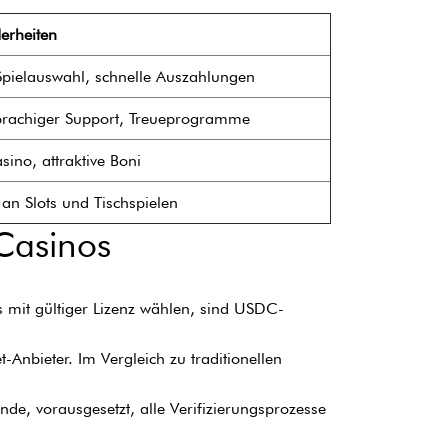
erheiten
 Spielauswahl, schnelle Auszahlungen
rachiger Support, Treueprogramme
sino, attraktive Boni
t an Slots und Tischspielen
Casinos
 mit gültiger Lizenz wählen, sind USDC-
Anbieter. Im Vergleich zu traditionellen
de, vorausgesetzt, alle Verifizierungsprozesse