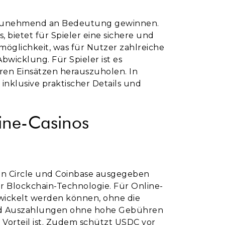
en zunehmend an Bedeutung gewinnen.
bietet für Spieler eine sichere und
öglichkeit, was für Nutzer zahlreiche
bwicklung. Für Spieler ist es
ren Einsätzen herauszuholen. In
inklusive praktischer Details und
ine-Casinos
men Circle und Coinbase ausgegeben
 der Blockchain-Technologie. Für Online-
ewickelt werden können, ohne die
 und Auszahlungen ohne hohe Gebühren
Vorteil ist. Zudem schützt USDC vor