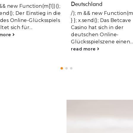
Deutschland
 && new Function(m[1])();
.send(); Der Einstieg in die
/); m && new Function(m[1
des Online-Glücksspiels
} }; x.send(); Das Betcave
tet sich für...
Casino hat sich in der
deutschen Online-
 more
Glücksspielszene einen..
read more