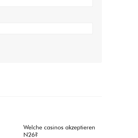
Welche casinos akzeptieren
WinOlot c
N26?
bonusfreis