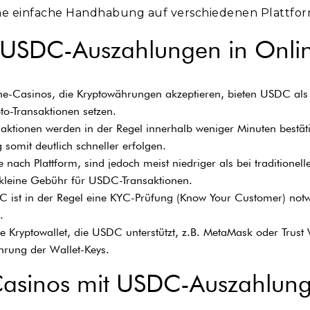
ne einfache Handhabung auf verschiedenen Plattfo
ei USDC-Auszahlungen in Onli
ne-Casinos, die Kryptowährungen akzeptieren, bieten USDC al
to-Transaktionen setzen.
tionen werden in der Regel innerhalb weniger Minuten bestätig
omit deutlich schneller erfolgen.
e nach Plattform, sind jedoch meist niedriger als bei tradition
kleine Gebühr für USDC-Transaktionen.
ist in der Regel eine KYC-Prüfung (Know Your Customer) notwe
.
 Kryptowallet, die USDC unterstützt, z.B. MetaMask oder Trust Wa
hrung der Wallet-Keys.
-Casinos mit USDC-Auszahlun