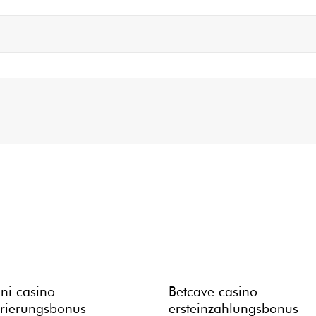
ni casino
Betcave casino
trierungsbonus
ersteinzahlungsbonus