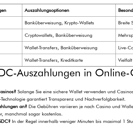
gen
Auszahlungsoptionen
Besond
Banküberweisung, Krypto-Wallets
Breite
Cryptowallets, Banküberweisung
Mehrsp
Wallet-Transfers, Banküberweisung
Live-Ca
Wallet-Transfers, Kreditkarte
Vielfal
C-Auszahlungen in Online-
Casinos?
Solange Sie eine sichere Wallet verwenden und Casinos
n-Technologie garantiert Transparenz und Nachverfolgbarkeit.
ahlungen an?
Die Gebühren variieren je nach Casino und Wallet-
er, manchmal sogar kostenlos.
USDC?
In der Regel innerhalb weniger Minuten bis maximal 1 Stun