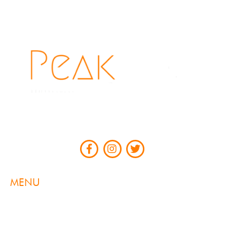
MENU
Home
TEAM