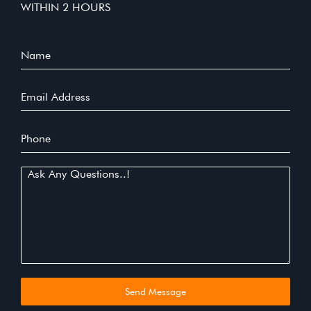
WITHIN 2 HOURS
Send Message