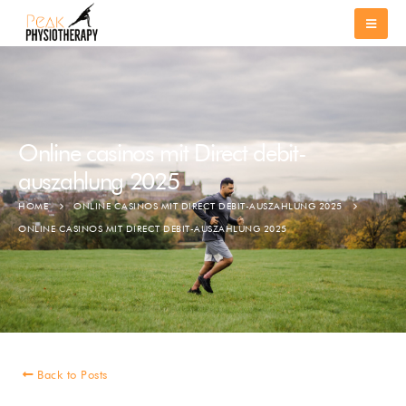
Online casinos mit Direct debit-
auszahlung 2025
HOME
ONLINE CASINOS MIT DIRECT DEBIT-AUSZAHLUNG 2025
ONLINE CASINOS MIT DIRECT DEBIT-AUSZAHLUNG 2025
Back to Posts