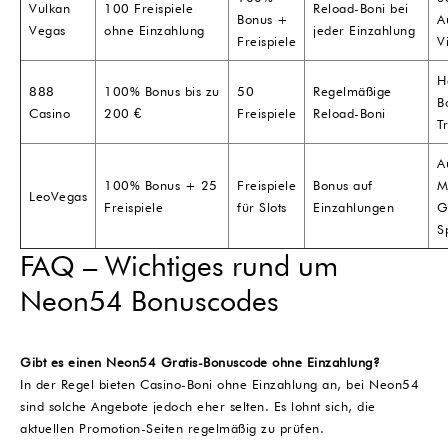
Vulkan
100 Freispiele
Reload-Boni bei
Bonus +
A
Vegas
ohne Einzahlung
jeder Einzahlung
Freispiele
V
H
888
100% Bonus bis zu
50
Regelmäßige
B
Casino
200 €
Freispiele
Reload-Boni
T
A
100% Bonus + 25
Freispiele
Bonus auf
M
LeoVegas
Freispiele
für Slots
Einzahlungen
G
S
FAQ – Wichtiges rund um
Neon54 Bonuscodes
Gibt es einen Neon54 Gratis-Bonuscode ohne Einzahlung?
In der Regel bieten Casino-Boni ohne Einzahlung an, bei Neon54
sind solche Angebote jedoch eher selten. Es lohnt sich, die
aktuellen Promotion-Seiten regelmäßig zu prüfen.