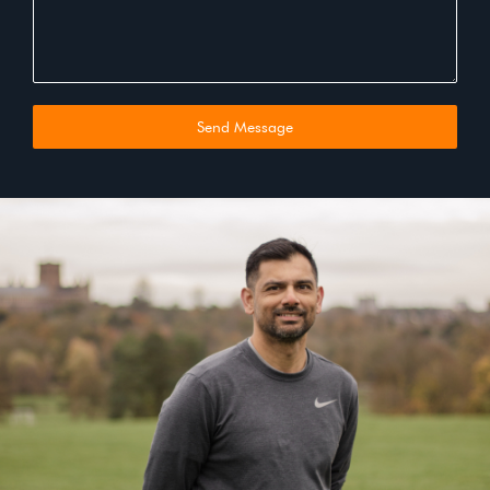
Send Message