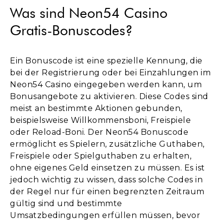
Was sind Neon54 Casino
Gratis-Bonuscodes?
Ein Bonuscode ist eine spezielle Kennung, die
bei der Registrierung oder bei Einzahlungen im
Neon54 Casino eingegeben werden kann, um
Bonusangebote zu aktivieren. Diese Codes sind
meist an bestimmte Aktionen gebunden,
beispielsweise Willkommensboni, Freispiele
oder Reload-Boni. Der Neon54 Bonuscode
ermöglicht es Spielern, zusätzliche Guthaben,
Freispiele oder Spielguthaben zu erhalten,
ohne eigenes Geld einsetzen zu müssen. Es ist
jedoch wichtig zu wissen, dass solche Codes in
der Regel nur für einen begrenzten Zeitraum
gültig sind und bestimmte
Umsatzbedingungen erfüllen müssen, bevor