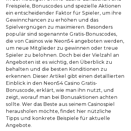
Freispiele, Bonuscodes und spezielle Aktionen
ein entscheidender Faktor für Spieler, um ihre
Gewinnchancen zu erhöhen und das
Spielvergnügen zu maximieren. Besonders
populär sind sogenannte Gratis-Bonuscodes,
die von Casinos wie Neon54 angeboten werden,
um neue Mitglieder zu gewinnen oder treue
Spieler zu belohnen. Doch bei der Vielzahl an
Angeboten ist es wichtig, den Überblick zu
behalten und die besten Konditionen zu
erkennen. Dieser Artikel gibt einen detaillierten
Einblick in den Neon54 Casino Gratis-
Bonuscode, erklärt, wie man ihn nutzt, und
zeigt, worauf man bei Bonusaktionen achten
sollte. Wer das Beste aus seinem Casinospiel
herausholen möchte, findet hier nützliche
Tipps und konkrete Beispiele für aktuelle
Angebote.