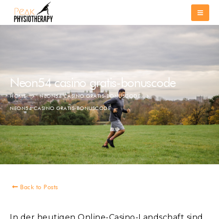
Neon54 casino gratis-bonuscode
HOME
NEON54 CASINO GRATIS-BONUSCODE
NEON54 CASINO GRATIS-BONUSCODE
Back to Posts
In der heutigen Online-Casino-Landschaft sind