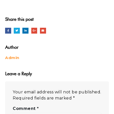
Share this post
Author
Admin
Leave a Reply
Your email address will not be published.
Required fields are marked
*
Comment
*