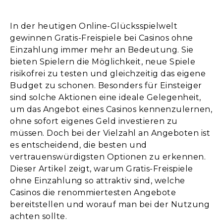
In der heutigen Online-Glücksspielwelt
gewinnen Gratis-Freispiele bei Casinos ohne
Einzahlung immer mehr an Bedeutung. Sie
bieten Spielern die Möglichkeit, neue Spiele
risikofrei zu testen und gleichzeitig das eigene
Budget zu schonen. Besonders für Einsteiger
sind solche Aktionen eine ideale Gelegenheit,
um das Angebot eines Casinos kennenzulernen,
ohne sofort eigenes Geld investieren zu
müssen. Doch bei der Vielzahl an Angeboten ist
es entscheidend, die besten und
vertrauenswürdigsten Optionen zu erkennen.
Dieser Artikel zeigt, warum Gratis-Freispiele
ohne Einzahlung so attraktiv sind, welche
Casinos die renommiertesten Angebote
bereitstellen und worauf man bei der Nutzung
achten sollte.