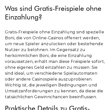
Was sind Gratis-Freispiele ohne
Einzahlung?
Gratis-Freispiele ohne Einzahlung sind spezielle
Boni, die von Online-Casinos offeriert werden,
um neue Spieler anzulocken oder bestehende
Nutzer zu belohnen. Im Gegensatz zu
herkömmlichen Boni, die eine Einzahlung
voraussetzen, erhält man diese Freispiele sofort,
ohne eigenes Geld einzahlen zu müssen. Sie
sind ideal, um verschiedene Spielautomaten
oder andere Casinospiele auszuprobieren.
Wichtig ist, die jeweiligen Bedingungen und
Umsatzanforderungen zu kennen, da diese die
tatsächlichen Gewinnchancen beeinflussen.
Praktische Details zu Gratis-