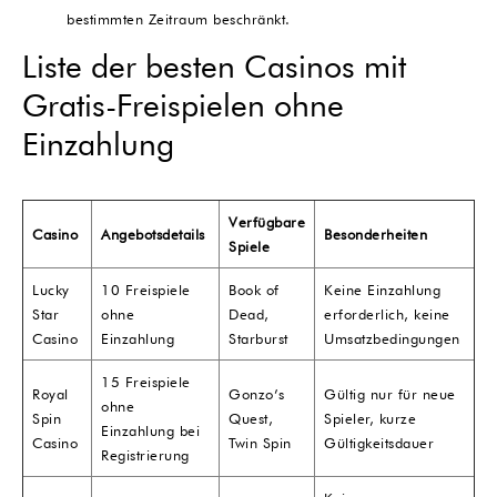
bestimmten Zeitraum beschränkt.
Liste der besten Casinos mit
Gratis-Freispielen ohne
Einzahlung
Verfügbare
Casino
Angebotsdetails
Besonderheiten
Spiele
Lucky
10 Freispiele
Book of
Keine Einzahlung
Star
ohne
Dead,
erforderlich, keine
Casino
Einzahlung
Starburst
Umsatzbedingungen
15 Freispiele
Royal
Gonzo’s
Gültig nur für neue
ohne
Spin
Quest,
Spieler, kurze
Einzahlung bei
Casino
Twin Spin
Gültigkeitsdauer
Registrierung