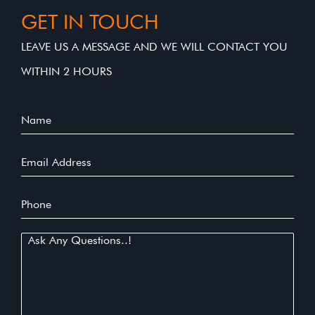
GET IN TOUCH
LEAVE US A MESSAGE AND WE WILL CONTACT YOU
WITHIN 2 HOURS