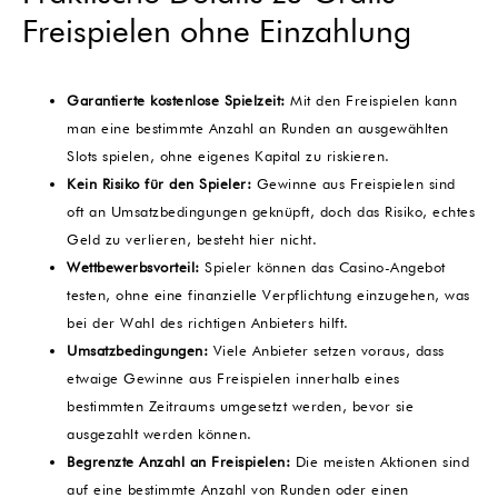
Freispielen ohne Einzahlung
Garantierte kostenlose Spielzeit:
Mit den Freispielen kann
man eine bestimmte Anzahl an Runden an ausgewählten
Slots spielen, ohne eigenes Kapital zu riskieren.
Kein Risiko für den Spieler:
Gewinne aus Freispielen sind
oft an Umsatzbedingungen geknüpft, doch das Risiko, echtes
Geld zu verlieren, besteht hier nicht.
Wettbewerbsvorteil:
Spieler können das Casino-Angebot
testen, ohne eine finanzielle Verpflichtung einzugehen, was
bei der Wahl des richtigen Anbieters hilft.
Umsatzbedingungen:
Viele Anbieter setzen voraus, dass
etwaige Gewinne aus Freispielen innerhalb eines
bestimmten Zeitraums umgesetzt werden, bevor sie
ausgezahlt werden können.
Begrenzte Anzahl an Freispielen:
Die meisten Aktionen sind
auf eine bestimmte Anzahl von Runden oder einen