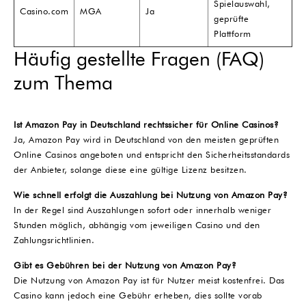
Spielauswahl,
Casino.com
MGA
Ja
geprüfte
Plattform
Häufig gestellte Fragen (FAQ)
zum Thema
Ist Amazon Pay in Deutschland rechtssicher für Online Casinos?
Ja, Amazon Pay wird in Deutschland von den meisten geprüften
Online Casinos angeboten und entspricht den Sicherheitsstandards
der Anbieter, solange diese eine gültige Lizenz besitzen.
Wie schnell erfolgt die Auszahlung bei Nutzung von Amazon Pay?
In der Regel sind Auszahlungen sofort oder innerhalb weniger
Stunden möglich, abhängig vom jeweiligen Casino und den
Zahlungsrichtlinien.
Gibt es Gebühren bei der Nutzung von Amazon Pay?
Die Nutzung von Amazon Pay ist für Nutzer meist kostenfrei. Das
Casino kann jedoch eine Gebühr erheben, dies sollte vorab