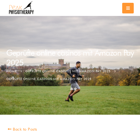
Geprüfte online casinos mit Amazon Pay
2025
HOME
GEPRÜFTE ONLINE CASINOS MIT AMAZON PAY 2025
GEPRÜFTE ONLINE CASINOS MIT AMAZON PAY 2025
Back to Posts