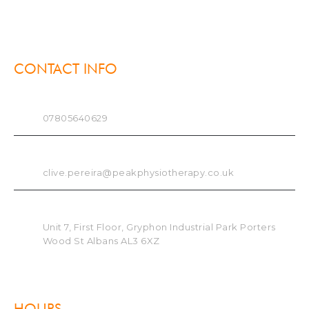
PRICING
Contact Us
CONTACT INFO
PHONE
07805640629
EMAIL
clive.pereira@peakphysiotherapy.co.uk
ADDRESS
Unit 7, First Floor, Gryphon Industrial Park Porters
Wood St Albans AL3 6XZ
(in the same unit as One Athlete Fitness St Albans)
HOURS