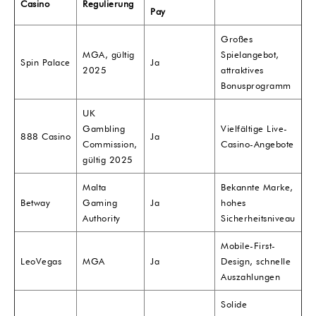
Casino
Regulierung
Pay
Großes
MGA, gültig
Spielangebot,
Spin Palace
Ja
2025
attraktives
Bonusprogramm
UK
Gambling
Vielfältige Live-
888 Casino
Ja
Commission,
Casino-Angebote
gültig 2025
Malta
Bekannte Marke,
Betway
Gaming
Ja
hohes
Authority
Sicherheitsniveau
Mobile-First-
LeoVegas
MGA
Ja
Design, schnelle
Auszahlungen
Solide