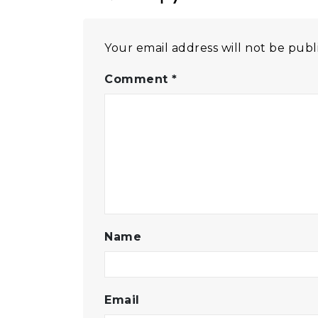
Your email address will not be publ
Comment
*
Name
Email