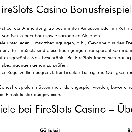
FireSlots Casino Bonusfreispie
eist bei der Anmeldung, zu bestimmten Anlässen oder im Rahm
teil von Neukundenboni sowie saisonalen Aktionen.
iele unterliegen Umsatzbedingungen, d.h., Gewinne aus den Fr
nen. Bei FireSlots sind diese Bedingungen transparent kommuniz
uf ausgewählte Slots beschränkt. Bei FireSlots finden sich häufi
ionsbedingungen genau zu prüfen.
der Regel zeitlich begrenzt. Bei FireSlots beträgt die Gültigkeit
nusfreispielen müssen meist durchgespielt werden, bevor eine 
ei FireSlots klar ausgewiesen.
ele bei FireSlots Casino – Üb
Gültigkeit
B