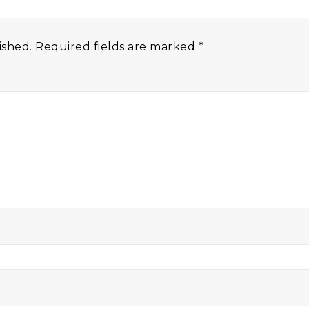
ished.
Required fields are marked
*