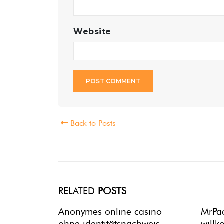
Website
Back to Posts
RELATED
POSTS
asino
MrPacho casino
Daza
weis
willkommenspaket
erste