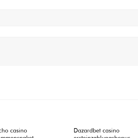
rdbet casino
Trickz casino
inzahlungsbonus
registrierungsbonus 202