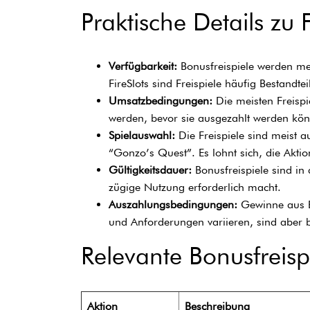
Praktische Details zu 
Verfügbarkeit:
Bonusfreispiele werden m
FireSlots sind Freispiele häufig Bestand
Umsatzbedingungen:
Die meisten Freisp
werden, bevor sie ausgezahlt werden kön
Spielauswahl:
Die Freispiele sind meist a
“Gonzo’s Quest”. Es lohnt sich, die Akt
Gültigkeitsdauer:
Bonusfreispiele sind in 
zügige Nutzung erforderlich macht.
Auszahlungsbedingungen:
Gewinne aus Bo
und Anforderungen variieren, sind aber b
Relevante Bonusfreispi
Aktion
Beschreibung