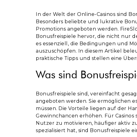
In der Welt der Online-Casinos sind B
Besonders beliebte und lukrative Bonu
Promotions angeboten werden. FireSlot
Bonusfreispiele hervor, die nicht nur
es essenziell, die Bedingungen und Mö
auszuschöpfen. In diesem Artikel bele
praktische Tipps und stellen eine Über
Was sind Bonusfreispi
Bonusfreispiele sind, vereinfacht ge
angeboten werden. Sie ermöglichen es 
müssen. Die Vorteile liegen auf der Ha
Gewinnchancen erhöhen. Für Casinos s
Nutzer zu motivieren, häufiger aktiv zu
spezialisiert hat, sind Bonusfreispiele