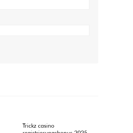
Betunlim casino freispiele für
Stake7 cas
5
neuanmeldung