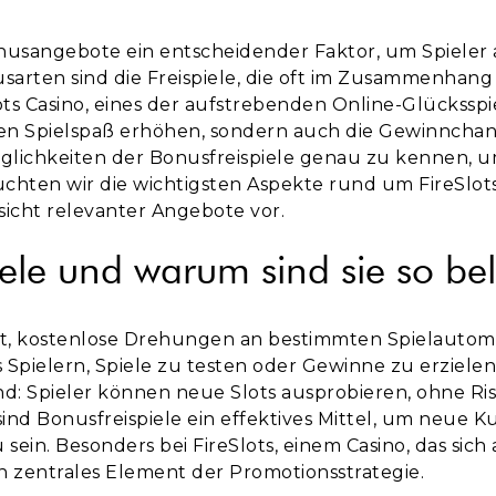
onusangebote ein entscheidender Faktor, um Spieler 
sarten sind die Freispiele, die oft im Zusammenhang
s Casino, eines der aufstrebenden Online-Glücksspiel
 den Spielspaß erhöhen, sondern auch die Gewinnchan
glichkeiten der Bonusfreispiele genau zu kennen, um
uchten wir die wichtigsten Aspekte rund um FireSlots
sicht relevanter Angebote vor.
ele und warum sind sie so bel
sagt, kostenlose Drehungen an bestimmten Spielauto
Spielern, Spiele zu testen oder Gewinne zu erzielen
nd: Spieler können neue Slots ausprobieren, ohne Risi
ind Bonusfreispiele ein effektives Mittel, um neu
 sein. Besonders bei FireSlots, einem Casino, das sich
 ein zentrales Element der Promotionsstrategie.