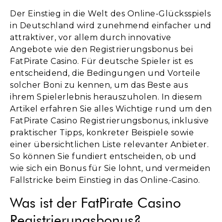
Der Einstieg in die Welt des Online-Glücksspiels
in Deutschland wird zunehmend einfacher und
attraktiver, vor allem durch innovative
Angebote wie den Registrierungsbonus bei
FatPirate Casino. Für deutsche Spieler ist es
entscheidend, die Bedingungen und Vorteile
solcher Boni zu kennen, um das Beste aus
ihrem Spielerlebnis herauszuholen. In diesem
Artikel erfahren Sie alles Wichtige rund um den
FatPirate Casino Registrierungsbonus, inklusive
praktischer Tipps, konkreter Beispiele sowie
einer übersichtlichen Liste relevanter Anbieter.
So können Sie fundiert entscheiden, ob und
wie sich ein Bonus für Sie lohnt, und vermeiden
Fallstricke beim Einstieg in das Online-Casino.
Was ist der FatPirate Casino
Registrierungsbonus?