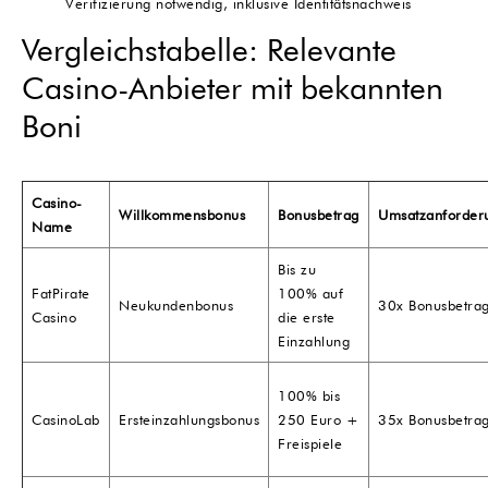
Verifizierung notwendig, inklusive Identitätsnachweis
Vergleichstabelle: Relevante
Casino-Anbieter mit bekannten
Boni
Casino-
Willkommensbonus
Bonusbetrag
Umsatzanforder
Name
Bis zu
FatPirate
100% auf
Neukundenbonus
30x Bonusbetra
Casino
die erste
Einzahlung
100% bis
CasinoLab
Ersteinzahlungsbonus
250 Euro +
35x Bonusbetra
Freispiele