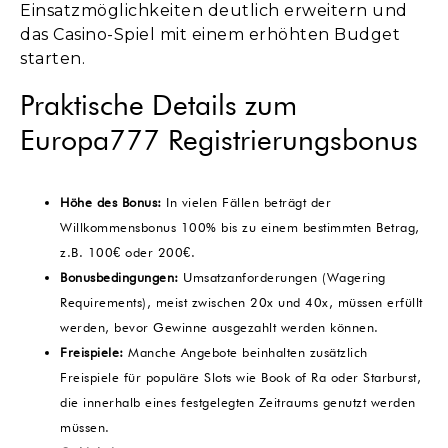
Einsatzmöglichkeiten deutlich erweitern und
das Casino-Spiel mit einem erhöhten Budget
starten.
Praktische Details zum
Europa777 Registrierungsbonus
Höhe des Bonus:
In vielen Fällen beträgt der
Willkommensbonus 100% bis zu einem bestimmten Betrag,
z.B. 100€ oder 200€.
Bonusbedingungen:
Umsatzanforderungen (Wagering
Requirements), meist zwischen 20x und 40x, müssen erfüllt
werden, bevor Gewinne ausgezahlt werden können.
Freispiele:
Manche Angebote beinhalten zusätzlich
Freispiele für populäre Slots wie Book of Ra oder Starburst,
die innerhalb eines festgelegten Zeitraums genutzt werden
müssen.