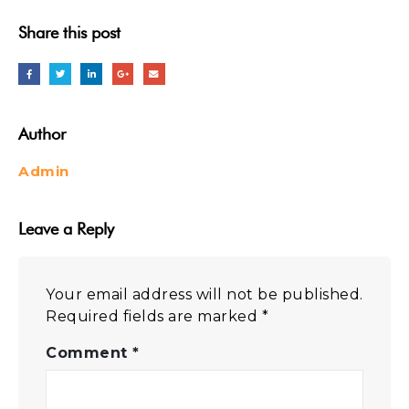
Share this post
Author
Admin
Leave a Reply
Your email address will not be published.
Required fields are marked
*
Comment
*