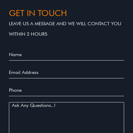
GET IN TOUCH
LEAVE US A MESSAGE AND WE WILL CONTACT YOU
WITHIN 2 HOURS