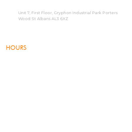
ADDRESS
Unit 7, First Floor, Gryphon Industrial Park Porters
Wood St Albans AL3 6XZ
(in the same unit as One Athlete Fitness St Albans)
HOURS
Monday: 7 am – 11 am
Tuesday: 4 pm – 8 pm
Thursday: 4 pm – 8 pm
Friday: 7 am – 6 pm
Saturday: 8 am – 1 pm
Note:
parking is available on a first come first