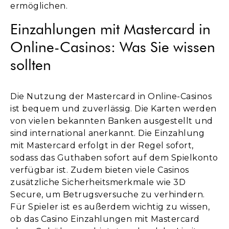
ermöglichen.
Einzahlungen mit Mastercard in
Online-Casinos: Was Sie wissen
sollten
Die Nutzung der Mastercard in Online-Casinos
ist bequem und zuverlässig. Die Karten werden
von vielen bekannten Banken ausgestellt und
sind international anerkannt. Die Einzahlung
mit Mastercard erfolgt in der Regel sofort,
sodass das Guthaben sofort auf dem Spielkonto
verfügbar ist. Zudem bieten viele Casinos
zusätzliche Sicherheitsmerkmale wie 3D
Secure, um Betrugsversuche zu verhindern.
Für Spieler ist es außerdem wichtig zu wissen,
ob das Casino Einzahlungen mit Mastercard