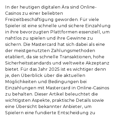
In der heutigen digitalen Ära sind Online-
Casinos zu einer beliebten
Freizeitbeschäftigung geworden. Für viele
Spieler ist eine schnelle und sichere Einzahlung
in ihre bevorzugten Plattformen essenziell, um
nahtlos zu spielen und ihre Gewinne zu
sichern. Die Mastercard hat sich dabei als eine
der meistgenutzten Zahlungsmethoden
etabliert, da sie schnelle Transaktionen, hohe
Sicherheitsstandards und weltweite Akzeptanz
bietet. Für das Jahr 2025 ist es wichtiger denn
je, den Überblick über die aktuellen
Möglichkeiten und Bedingungen bei
Einzahlungen mit Mastercard in Online-Casinos
zu behalten. Dieser Artikel beleuchtet die
wichtigsten Aspekte, praktische Details sowie
eine Übersicht bekannter Anbieter, um
Spielern eine fundierte Entscheidung zu