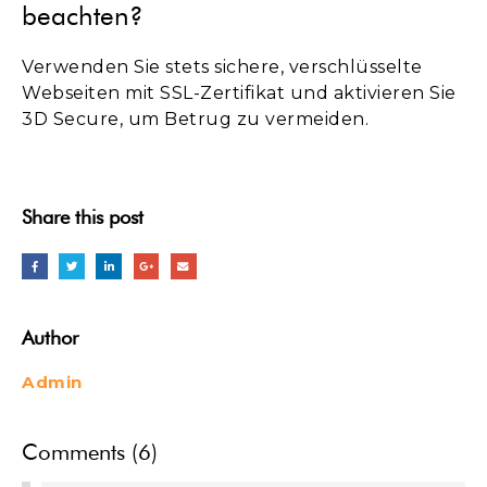
beachten?
Verwenden Sie stets sichere, verschlüsselte
Webseiten mit SSL-Zertifikat und aktivieren Sie
3D Secure, um Betrug zu vermeiden.
Share this post
Author
Admin
Comments (6)