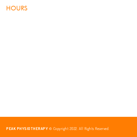
HOURS
Monday: 7 am – 11 am
Tuesday: 4 pm – 8 pm
Thursday: 4 pm – 8 pm
Friday: 7 am – 6 pm
Saturday: 8 am – 1 pm
Note:
parking is available on a first come first
served basis in front of Unit 7.
PEAK PHYSIOTHERAPY
© Copyright 2022. All Rights Reserved.