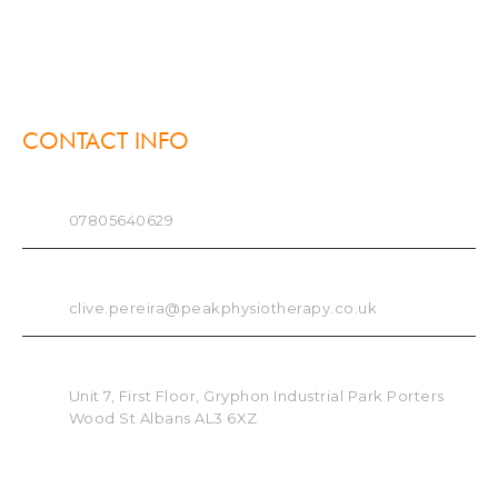
PRICING
Contact Us
CONTACT INFO
PHONE
07805640629
EMAIL
clive.pereira@peakphysiotherapy.co.uk
ADDRESS
Unit 7, First Floor, Gryphon Industrial Park Porters
Wood St Albans AL3 6XZ
(in the same unit as One Athlete Fitness St Albans)