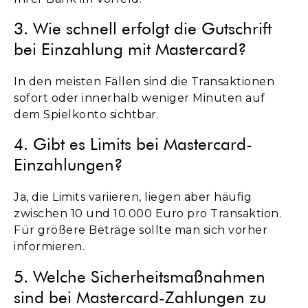
3. Wie schnell erfolgt die Gutschrift
bei Einzahlung mit Mastercard?
In den meisten Fällen sind die Transaktionen
sofort oder innerhalb weniger Minuten auf
dem Spielkonto sichtbar.
4. Gibt es Limits bei Mastercard-
Einzahlungen?
Ja, die Limits variieren, liegen aber häufig
zwischen 10 und 10.000 Euro pro Transaktion.
Für größere Beträge sollte man sich vorher
informieren.
5. Welche Sicherheitsmaßnahmen
sind bei Mastercard-Zahlungen zu